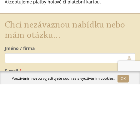
Akceptujeme platby hotově či platební kartou.
Chci nezávaznou nabídku nebo
mám otázku…
Jméno / firma
E-mail
*
Používáním webu vyjadřujete souhlas s
využíváním cookies
.
OK
Telefon
Podrobnější informace nebo dotaz
*