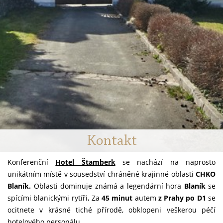
Kontakt
Konferenční
Hotel Štamberk
se nachází na naprosto
unikátním místě v sousedství chráněné krajinné oblasti
CHKO
Blaník.
Oblasti dominuje známá a legendární hora
Blaník
se
spícími blanickými rytíři
.
Za
45 minut
autem
z Prahy po D1
se
ocitnete v krásné tiché přírodě, obklopeni veškerou péčí
hotelového personálu.